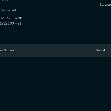
Service
-Hochstadt
/ 12 223 80 – 90
 12 223 80 – 91
-
e
fan Grunwald
Kontakt