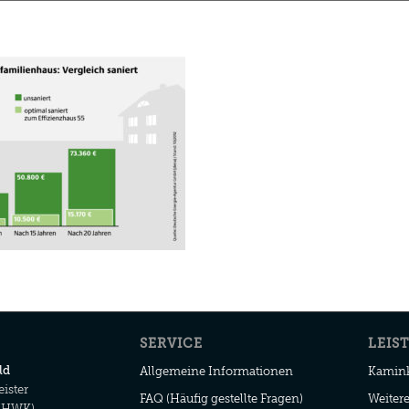
SERVICE
LEIS
ld
Allgemeine Informationen
Kamink
ister
FAQ (Häufig gestellte Fragen)
Weiter
 (HWK)